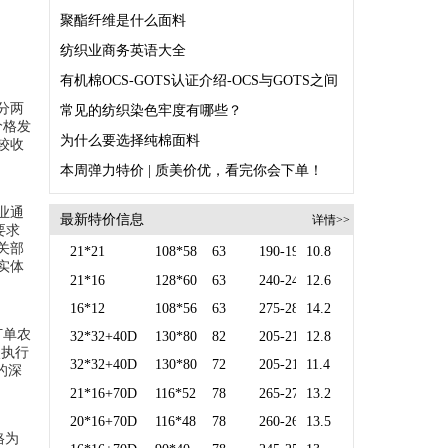
聚酯纤维是什么面料
纺织业商务英语大全
分两
常见的纺织染色牢度有哪些？
价格发
为什么要选择纯棉面料
较收
本周弹力特价 | 质美价优，看完你会下单！
业通
最新特价信息
详情>>
要求
关部
21*21
108*58
63
190-195
10.8
实体
21*16
128*60
63
240-245
12.6
16*12
108*56
63
275-280
14.2
订单农
32*32+40D
130*80
82
205-210
12.8
点执行
32*32+40D
130*80
72
205-210
11.4
的深
21*16+70D
116*52
78
265-270
13.2
20*16+70D
116*48
78
260-265
13.5
格为