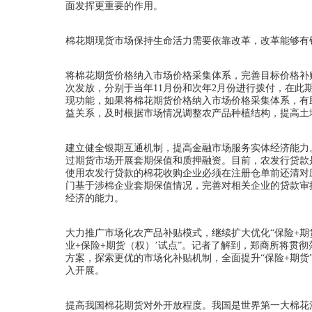
面发挥更重要的作用。
棉花期现货市场保持生命活力需要依靠改革，改革能够有
将棉花期货价格纳入市场价格采集体系，完善目标价格补贴政
次发放，分别于当年11月份和次年2月份进行拨付，在
现功能，如果将棉花期货价格纳入市场价格采集体系，有
益关系，及时根据市场情况调整农产品种植结构，提高土
建立健全银期互通机制，提高金融市场服务实体经济能力
过期货市场开展套期保值和质押融资。目前，农发行贷款是
使用农发行贷款的棉花收购企业必须在注册仓单前还清对
门基于涉棉企业套期保值情况，完善对相关企业的贷款审
经济的能力。
大力推广市场化农产品补贴模式，继续扩大优化“保险+期货”
业+保险+期货（权）’试点”。记者了解到，郑商所将贯
方案，探索更优的市场化补贴机制，全面提升“保险+期货
入开展。
提高我国棉花期货对外开放程度。我国是世界第一大棉花