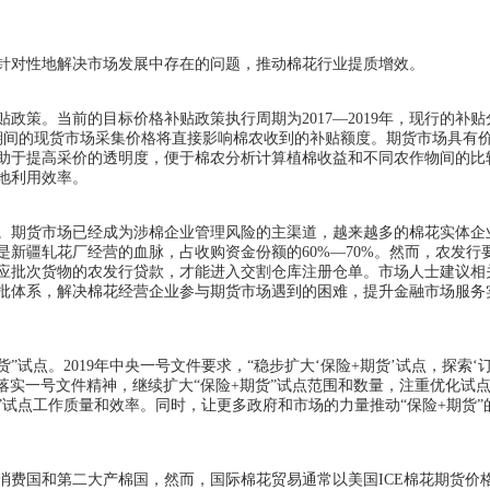
针对性地解决市场发展中存在的问题，推动棉花行业提质增效。
策。当前的目标价格补贴政策执行周期为2017—2019年，现行的补贴
此期间的现货市场采集价格将直接影响棉农收到的补贴额度。期货市场具有
助于提高采价的透明度，便于棉农分析计算植棉收益和不同农作物间的比
地利用效率。
。期货市场已经成为涉棉企业管理风险的主渠道，越来越多的棉花实体企
新疆轧花厂经营的血脉，占收购资金份额的60%—70%。然而，农发行
应批次货物的农发行贷款，才能进入交割仓库注册仓单。市场人士建议相
批体系，解决棉花经营企业参与期货市场遇到的困难，提升金融市场服务
试点。2019年中央一号文件要求，“稳步扩大‘保险+期货’试点，探索‘
彻落实一号文件精神，继续扩大“保险+期货”试点范围和数量，注重优化试
”试点工作质量和效率。同时，让更多政府和市场的力量推动“保险+期货”
消费国和第二大产棉国，然而，国际棉花贸易通常以美国ICE棉花期货价