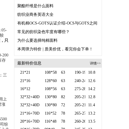
聚酯纤维是什么面料
纺织业商务英语大全
05-
常见的纺织染色牢度有哪些？
雾较
望，只
为什么要选择纯棉面料
本周弹力特价 | 质美价优，看完你会下单！
200
库存
最新特价信息
详情>>
21*21
108*58
63
190-195
10.8
；三
21*16
128*60
63
240-245
12.6
16*12
108*56
63
275-280
14.2
32*32+40D
130*80
82
205-210
12.8
用上
对涨
32*32+40D
130*80
72
205-210
11.4
21*16+70D
116*52
78
265-270
13.2
500
20*16+70D
116*48
78
260-265
13.5
公司纷