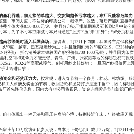
甚至亏本，棉纺厂制品库存出现平缓上升的趋势。那么什么原因致使纱价涨
的赢利吞噬，前期接的单越大、交货期越长亏本越大，布厂只能将危险向
监测、审阅力度，不达标的印染公司一概停产、改造，落后产能则直接淘
全体大涨0.50-0.60元/米，并且各印染厂排单期遍及延长到2月中旬今
，为了不亏本或削减亏本只能通过“上挤下压”来“抽身”；#p#分页标题#
、越南纱等随时涌入我国商场。
据调查，到12月下旬前，我国各主港保税棉
)，以印度、越南、巴基斯坦纱为主；并且近期到港的印度C21S、C32S纱
/公斤(CNF报价)，折合清关后本钱较国产纱报价低700-1000元/吨；并且因为印
厂的赢利空间和竞争力才能更强。青岛、广州、张家港等地的棉纱贸易商反映
C32S/2、JC32/2等高配或喷气、剑杆用纱比较好销；一旦国产纱报价再上
将拱手让给进口纱；
动资金和还贷压力大。
按常规，进入春节前一个多月，棉花、棉纺织、服
料费和工人薪酬及奖金的节奏，收回货款和抛货打折是重中当中，因而棉纱
布厂首先降价兜售，国内大有些公司将跟风，资金连绷紧是节前纺织厂的
咱们体现出一种无法和重压在肩的心境，特别接近年末，年终效应闪现
北石家庄某10万锭纺企负责人说，自本月上旬他们厂减了2万锭，到12月19