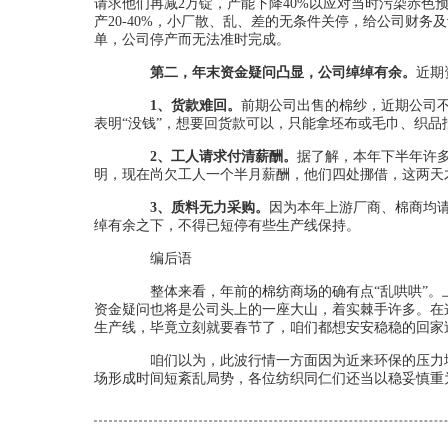
请求他们再减2万锭，产能下降40%以应对当时污染赤
产20-40%，小厂散、乱、差的无条件关停，给公司财务
单，公司停产而无法准时完成。
第二，年末资金疑问凸显，公司绰绰有余。
近期
1、货款难回。
前期公司出售的棉纱，近期公司不
表明“没钱”，想要回货款可以，只能拿坯布或毛巾、织
2、工人请求付清薪酬。
据了解，本年下半年许多
明，现在尚欠工人一个半月薪酬，他们四处挪借，这两天
3、质料无力采购。
因为本年上游厂商、棉商均
绰有余之下，不得已短停有些生产线保持。
编后语
整体来看，年前的棉纺商场的确有点“乱哄哄”。
资金疑问也将是公司头上的一座大山，着实棘手许多。在
生产线，毕竟立刻就要春节了，咱们都想安安稳稳的回家过个
咱们以为，此波行情一方面因为近来环保的压力增
场形成时间短紊乱局势，各位纺织同仁们还当以稳妥慎重