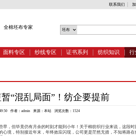
联系我们
加
网
全棉坯布专家
面料专区
纱线专区
证书系列
纺织知识
行
暂“混乱局面”！纺企要提前
9:50
作者：admin
来源：本站
浏览次数：1524
些早，但毕竟仍有月余的时刻才能到小年！关于棉纺织行业来说，这段时
的心境，特别接近年末，年终效应闪现，公司更是茫然无措，不知将路在