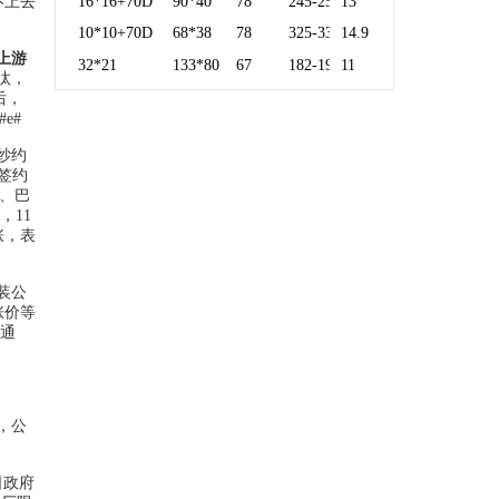
不上去
16*16+70D
90*40
78
245-250
13
10*10+70D
68*38
78
325-330
14.9
上游
32*21
133*80
67
182-190
11
汰，
后，
e#
纱约
的签约
度、巴
，11
涨，表
装公
涨价等
“通
，公
日政府