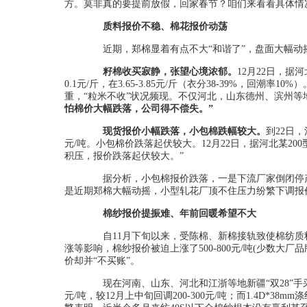
方。莫非真的要提前放假，回家春节？咱们来看看具体情
质料报价不稳、棉花报价动荡
近期，郑棉显着有点不大“和谐了”，盘面大幅动
籽棉收买寂静，张望心境浓郁。
12月22日，据
0.1元/斤，在3.65-3.85元/斤（衣分38-39%，回潮
重，“粒米不收”状况频现。不仅河北，山东德州、滨州
怕棉价大幅跌落，公司得不偿失。”
现货报价小幅跌落，小包棉跌幅较大。
到22日
元/吨。小包棉价跌落起伏较大。12月22日，据河北某2
积压，报价跌落起伏较大。”
据分析，小包棉报价跌落，一是下流厂家倒闭停产
是近期郑棉大幅动摇，小型轧花厂顶不住压力纷繁下调报
棉纱报价提振难、年前回暖希望不大
自11月下旬以来，受陈棉、新棉接轨致使棉纺质
涨等影响，棉纱报价被迫上涨了500-800元/吨(少数大
价却并“不买账”。
现在河南、山东、河北和江浙等地新疆“双28”手采棉的库房提
元/吨，较12月上中旬回调200-300元/吨；而1.4D*38m