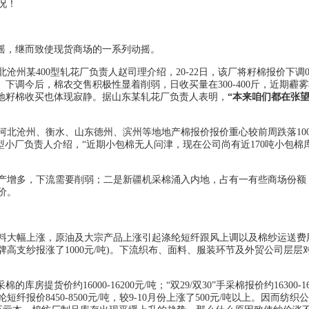
况！
摇，继而致使现货商场的一系列动摇。
河北沧州某400型轧花厂负责人赵司理介绍，20-22日，该厂将籽棉报价下调0.
率10%）。下调今后，棉农交售积极性显着削弱，日收买量在300-400斤，近期霾
等地籽棉收买也体现寂静。据山东某轧花厂负责人表明，
“本来咱们都在张
，河北沧州、衡水、山东德州、滨州等地地产棉报价报价重心较前周跌落100-
00型小厂负责人介绍，“近期小包棉无人问津，现在公司尚有近170吨小包棉
增多，下流需要削弱；二是新疆机采棉涌入内地，占有一有些商场份额
价。
料大幅上涨，原油及大宗产品上涨引起涤纶短纤跟风上调以及棉纱运送费
厂品牌高支纱报涨了1000元/吨)。下流织布、面料、服装环节及外贸公司层层
货价约16000-16200元/吨；“双29/双30”手采棉报价约16300-16
m涤纶短纤报价8450-8500元/吨，较9-10月份上涨了500元/吨以上。因而纺织