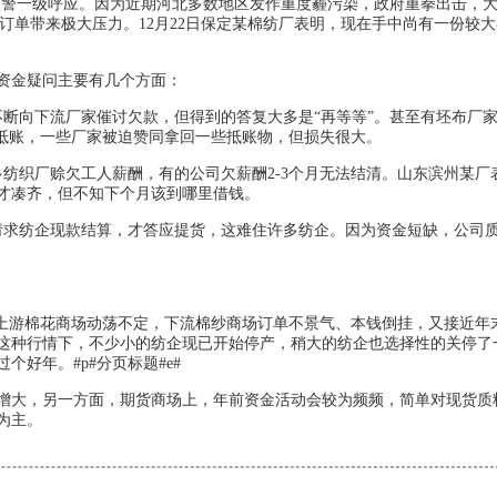
色预警一级呼应。因为近期河北多数地区发作重度霾污染，政府重拳出击，
及订单带来极大压力。12月22日保定某棉纺厂表明，现在手中尚有一份较
资金疑问主要有几个方面：
断向下流厂家催讨欠款，但得到的答复大多是“再等等”。甚至有坯布厂
品抵账，一些厂家被迫赞同拿回一些抵账物，但损失很大。
纺织厂赊欠工人薪酬，有的公司欠薪酬2-3个月无法结清。山东滨州某厂
才凑齐，但不知下个月该到哪里借钱。
请求纺企现款结算，才答应提货，这难住许多纺企。因为资金短缺，公司
上游棉花商场动荡不定，下流棉纱商场订单不景气、本钱倒挂，又接近年
这种行情下，不少小的纺企现已开始停产，稍大的纺企也选择性的关停了
好年。#p#分页标题#e#
大，另一方面，期货商场上，年前资金活动会较为频频，简单对现货质
为主。