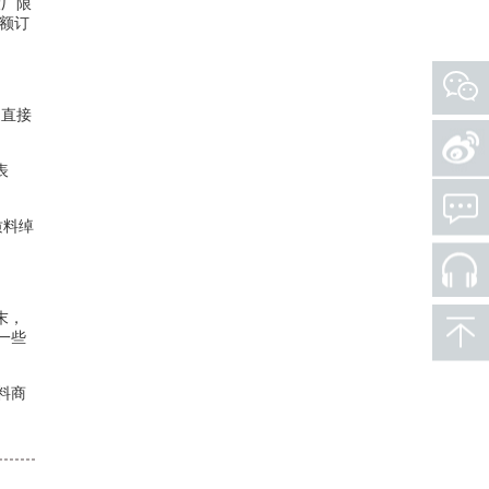
大厂限
大额订
家直接
表
质料绰
末，
一些
料商