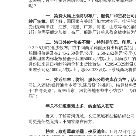
繁表明，近半个多月来纺40S以下全棉纱根本没有赢利
呢？
一、染费大幅上涨将织布厂、服装厂和贸易公司
纱厂转嫁。
据了解，因国家有关部门加大对治污、排污的
受此影响浙江、江苏、福建、广东、河北、山东等地的染整费
赶订单需要额定加价，布厂、服装厂订单从盈余敏捷转为亏本
二、港口外纱“常备不懈”，特别是印巴、印尼
9.2-9.5万吨(含少数布厂或中间商采购但没有出库的货品
船期报价遍及在2.45-2.50美元/公斤、2.58-2.62美元
基斯坦国内棉花报价低于我国5000元/吨以上，因而纱
月份以来进口棉纱的询价和出货比较快，C20S-C32S纱及
里差价到达1000元/吨以上，那么C32S及以下纱线商场
三、接近年末，纺织、服装公司去库存为主，活
司进入还贷(银行通常本着“先还后贷”的准则)、结算材
于“自寻死路”。近来山东、河北等地有些中小纺纱厂、织
病”；
年关不知道要素太多、纺企陷入苍茫
近来，了解黄河流域、长江流域有些棉纺织公司，
司更是茫然无措，不知将路在何方。
榜首，政府重拳治霾，殃及池鱼。
12月22日河